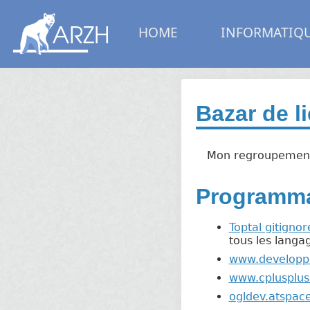
HOME
INFORMATIQ
Bazar de l
Mon regroupement d
Programma
Toptal gitignor
tous les langa
www.developp
www.cplusplu
ogldev.atspac