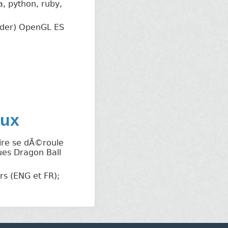
, python, ruby,
hader) OpenGL ES
eux
oire se dÃ©roule
ues Dragon Ball
s (ENG et FR);