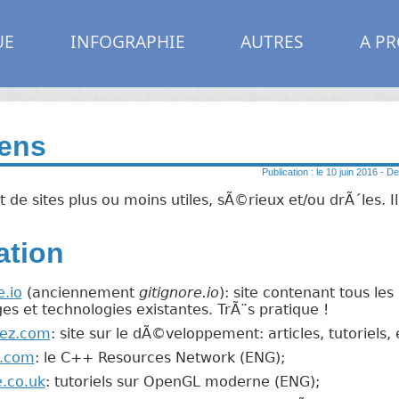
UE
INFOGRAPHIE
AUTRES
A P
iens
Publication : le 10 juin 2016 - De
e sites plus ou moins utiles, sÃ©rieux et/ou drÃ´les. Il 
tion
e.io
(anciennement
gitignore.io
): site contenant tous les
ges et technologies existantes. TrÃ¨s pratique !
ez.com
: site sur le dÃ©veloppement: articles, tutoriels,
s.com
: le C++ Resources Network (ENG);
e.co.uk
: tutoriels sur OpenGL moderne (ENG);