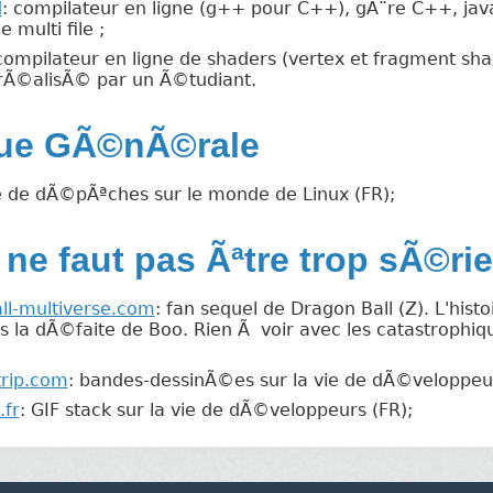
d
: compilateur en ligne (g++ pour C++), gÃ¨re C++, java
e multi file ;
 compilateur en ligne de shaders (vertex et fragment s
 rÃ©alisÃ© par un Ã©tudiant.
que GÃ©nÃ©rale
te de dÃ©pÃªches sur le monde de Linux (FR);
l ne faut pas Ãªtre trop sÃ©ri
l-multiverse.com
: fan sequel de Dragon Ball (Z). L'hist
 la dÃ©faite de Boo. Rien Ã voir avec les catastrophiq
rip.com
: bandes-dessinÃ©es sur la vie de dÃ©veloppeur
.fr
: GIF stack sur la vie de dÃ©veloppeurs (FR);