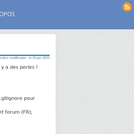
ROPOS
rnière modification : le 26 juin 2023
y a des perles !
 .gitignore pour
 et forum (FR);