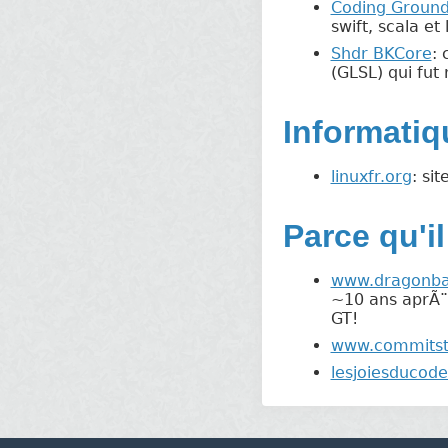
Coding Groun
swift, scala et l
Shdr BKCore
:
(GLSL) qui fut
Informati
linuxfr.org
: si
Parce qu'i
www.dragonbal
~10 ans aprÃ¨s
GT!
www.commitst
lesjoiesducode